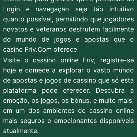
Login e navegação seja tão intuitivo
quanto possível, permitindo que jogadores
novatos e veteranos desfrutem facilmente
do mundo de jogos e apostas que o
casino Friv.Com oferece.
Visite o cassino online Friv, registre-se
hoje e comece a explorar o vasto mundo
de apostas e jogos de cassino que só esta
plataforma pode oferecer. Descubra a
emoção, os jogos, os bônus, e muito mais,
em um dos ambientes de cassino online
mais seguros e emocionantes disponíveis
atualmente.