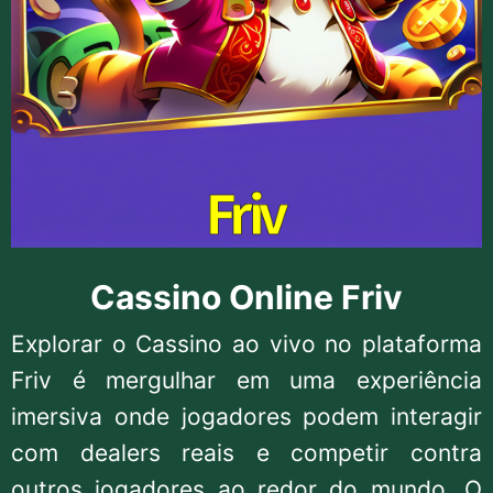
Cassino Online Friv
Explorar o Cassino ao vivo no plataforma
Friv é mergulhar em uma experiência
imersiva onde jogadores podem interagir
com dealers reais e competir contra
outros jogadores ao redor do mundo. O