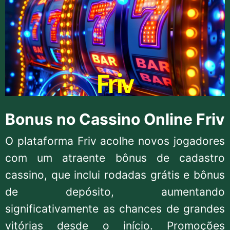
Bonus no Cassino Online Friv
O plataforma Friv acolhe novos jogadores
com um atraente bônus de cadastro
cassino, que inclui rodadas grátis e bônus
de depósito, aumentando
significativamente as chances de grandes
vitórias desde o início. Promoções