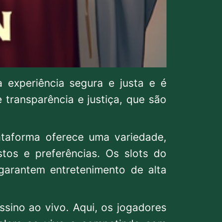
 experiência segura e justa e é
 transparência e justiça, que são
ataforma oferece uma variedade,
tos e preferências. Os slots do
garantem entretenimento de alta
ssino ao vivo. Aqui, os jogadores