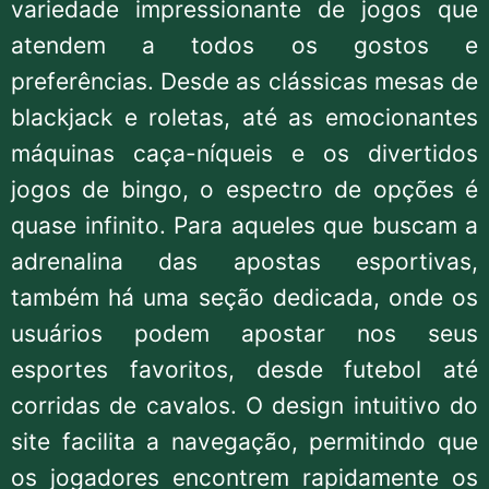
variedade impressionante de jogos que
atendem a todos os gostos e
preferências. Desde as clássicas mesas de
blackjack e roletas, até as emocionantes
máquinas caça-níqueis e os divertidos
jogos de bingo, o espectro de opções é
quase infinito. Para aqueles que buscam a
adrenalina das apostas esportivas,
também há uma seção dedicada, onde os
usuários podem apostar nos seus
esportes favoritos, desde futebol até
corridas de cavalos. O design intuitivo do
site facilita a navegação, permitindo que
os jogadores encontrem rapidamente os