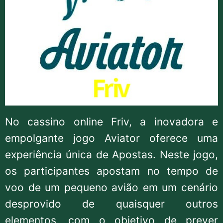
No cassino online Friv, a inovadora e
empolgante jogo Aviator oferece uma
experiência única de Apostas. Neste jogo,
os participantes apostam no tempo de
voo de um pequeno avião em um cenário
desprovido de quaisquer outros
elementos, com o objetivo de prever